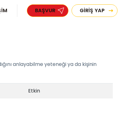
ŞİM
BAŞVUR
GİRİŞ YAP
i
dığını anlayabilme yeteneği ya da kişinin
Etkin