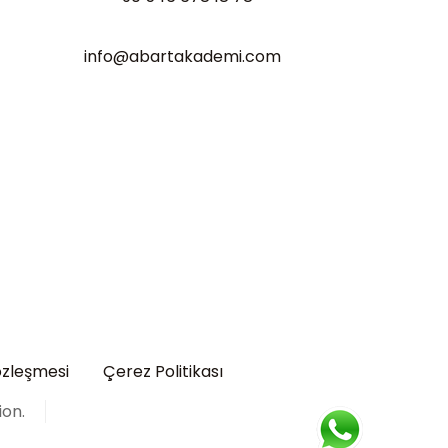
info@abartakademi.com
özleşmesi
Çerez Politikası
ion.